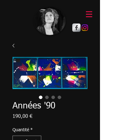
Années '90
Prix
190,00 €
Quantité
*