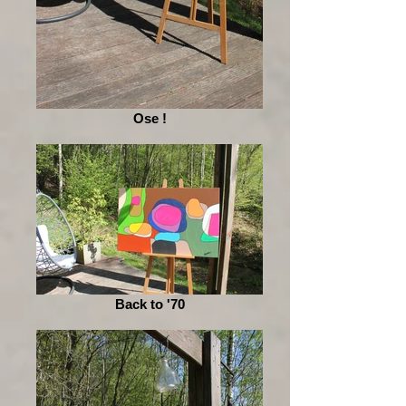
Ose !
Back to '70