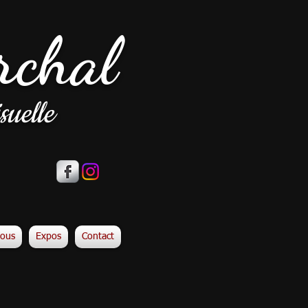
rchal
suelle
vous
Expos
Contact