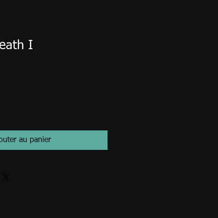
eath I
outer au panier