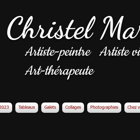
Christel Ma
Artiste-peintre
Artiste vi
Art-thérapeute
n2023
Tableaux
Galets
Collages
Photographies
Chez 