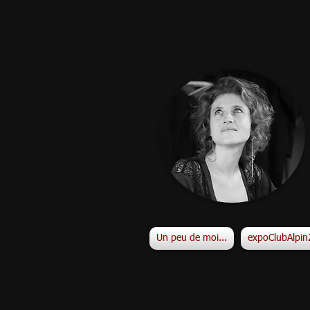
Un peu de moi...
expoClubAlpi