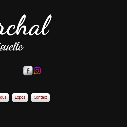
rchal
suelle
vous
Expos
Contact