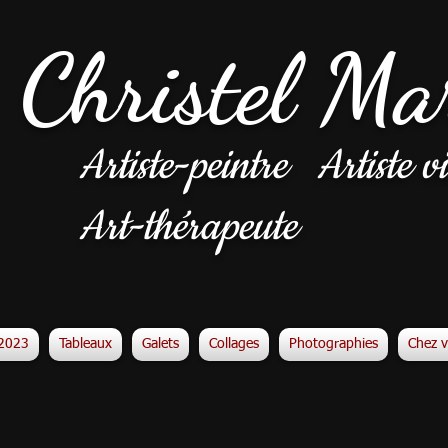
Christel Ma
Artiste-peintre
Artiste vi
Art-thérapeute
n2023
Tableaux
Galets
Collages
Photographies
Chez 