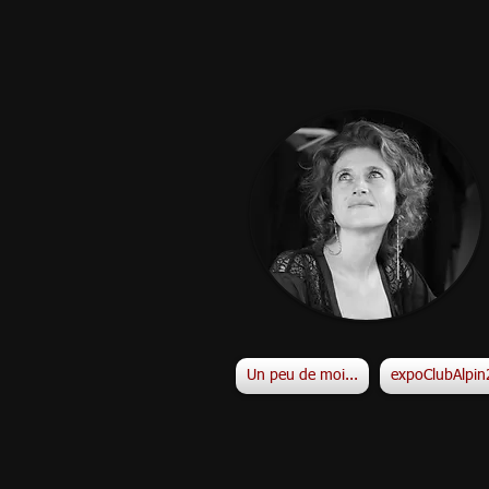
Un peu de moi...
expoClubAlpi