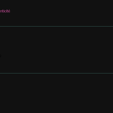
nticité
2