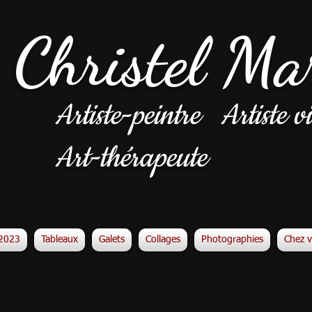
Christel Ma
Artiste-peintre
Artiste vi
Art-thérapeute
n2023
Tableaux
Galets
Collages
Photographies
Chez 