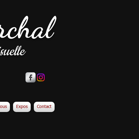
rchal
suelle
vous
Expos
Contact