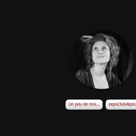
Un peu de moi...
expoClubAlpi