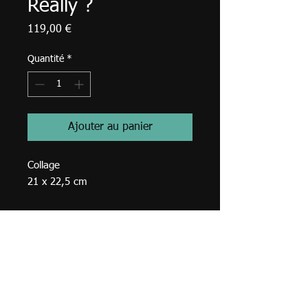
Really ?
Prix
119,00 €
Quantité
*
Ajouter au panier
Collage
21 x 22,5 cm
© 2023
TVA BE
0749.968
.762