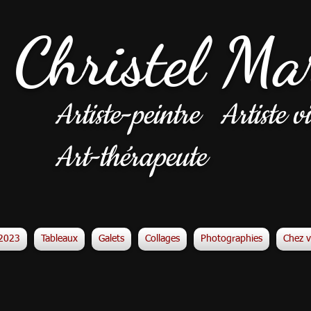
Christel Ma
Artiste-peintre
Artiste vi
Art-thérapeute
n2023
Tableaux
Galets
Collages
Photographies
Chez 