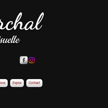
rchal
suelle
vous
Expos
Contact