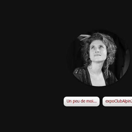
Un peu de moi...
expoClubAlpi