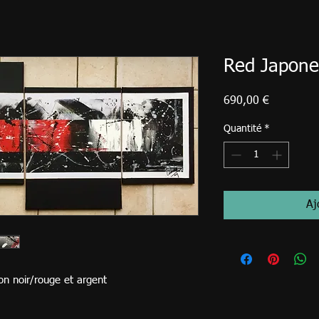
Red Japone
Prix
690,00 €
Quantité
*
Aj
pon noir/rouge et argent